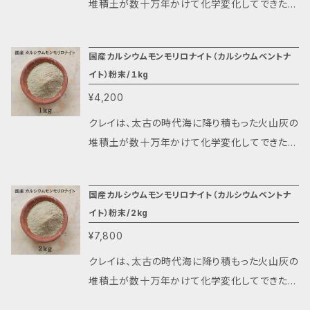
発見され、今日そこで採れたクレイが入浴剤と
堆積土が数十万年かけて化学変化してできたも
ボディーケアプロダクトになりました。 日本では
のです。さらに地殻変動と風化作用を経て熟成さ
珍しい、カルシウムを多く含んだカルシウムモン
れ、今日に至って必要な人々のために用意され
国産カルシウムモンモリロナイト（カルシウムベントナ
モリロナイトです。 一般のモンモリロナイト（ベン
てきた地球からの贈り物です。 日本列島中央、太
イト）粉末/１kg
トナイト）と異なる点は、海中に沈下して出来た
平洋側に位置する渥美半島東部の台地は、４０
¥4,200
堆積土であるため、カルシウムを豊富に含んで
万年前の海底が隆起してできた地形です。 近年
おります。 その点からこのクレイは、ＮＡＳＡが宇
そこから天然ミネラル豊富な火山灰の堆積層が
クレイは、太古の時代海に降り積もった火山灰の
宙飛行士の放射線による骨粗鬆症の被害を食い
発見され、今日そこで採れたクレイが入浴剤と
堆積土が数十万年かけて化学変化してできたも
止めるためカルシウム摂取を目的として選んだ
ボディーケアプロダクトになりました。 日本では
のです。さらに地殻変動と風化作用を経て熟成さ
クレイに値するでしょう。 それはクレイの所々に
珍しい、カルシウムを多く含んだカルシウムモン
れ、今日に至って必要な人々のために用意され
見られる風化貝化石からもお分かりいただけま
国産カルシウムモンモリロナイト（カルシウムベントナ
モリロナイトです。 一般のモンモリロナイト（ベン
てきた地球からの贈り物です。 日本列島中央、太
イト）粉末/2kg
す。 お試しサイズの300ｇにはその貝化石クレイ
トナイト）と異なる点は、海中に沈下して出来た
平洋側に位置する渥美半島東部の台地は、４０
のサンプルをお付けしております。 参考サイト：
¥7,800
堆積土であるため、カルシウムを豊富に含んで
万年前の海底が隆起してできた地形です。 近年
モンモリロナイトとは https://bit.ly/2LSXQQ5
おります。 その点からこのクレイは、ＮＡＳＡが宇
そこから天然ミネラル豊富な火山灰の堆積層が
クレイは、太古の時代海に降り積もった火山灰の
カルシウム・モンモリロナイトの特徴 https://bit.
宙飛行士の放射線による骨粗鬆症の被害を食い
発見され、今日そこで採れたクレイが入浴剤と
堆積土が数十万年かけて化学変化してできたも
ly/2LS9yKy 被曝対策としての粘土食 https://
止めるためカルシウム摂取を目的として選んだ
ボディーケアプロダクトになりました。 日本では
のです。さらに地殻変動と風化作用を経て熟成さ