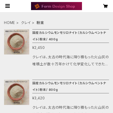
HOME
クレイ
粉末
国産カルシウムモンモリロナイト（カルシウムベントナ
イト）粉末/ 400g
¥2,450
クレイは、太古の時代海に降り積もった火山灰の
堆積土が数十万年かけて化学変化してできたも
のです。さらに地殻変動と風化作用を経て熟成さ
れ、今日に至って必要な人々のために用意され
国産カルシウムモンモリロナイト（カルシウムベントナ
てきた地球からの贈り物です。 日本列島中央、太
イト）粉末/ 800g
平洋側に位置する渥美半島東部の台地は、４０
¥3,420
万年前の海底が隆起してできた地形です。 近年
そこから天然ミネラル豊富な火山灰の堆積層が
クレイは、太古の時代海に降り積もった火山灰の