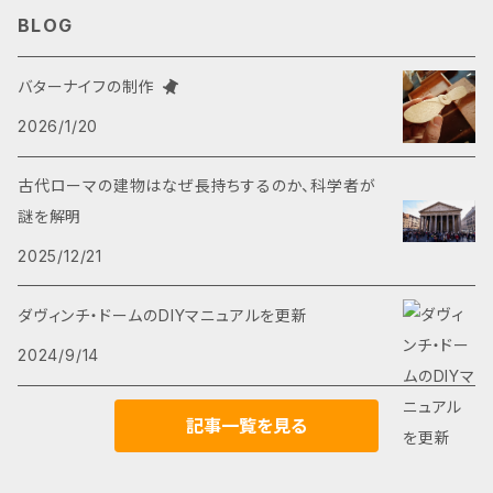
湿布、ミネラルファンデ 作りの原料などにもご利
り除く。 ミネラル補給 免疫系を強化し、細胞組
吸収・吸着・イオン交換が効率よく行われます。
す。 参考サイト： モンモリロナイトとは https://b
BLOG
用いただけます。 また水疱瘡・ニキビ・魚の目・
織を再生 松果体の活性化 参考動画：ベントナイ
また、当ショップではクレイライフの普及を願っ
it.ly/2LSXQQ5 カルシウム・モンモリロナイトの
水虫・虫さされなどにも使用できます。 参考動
大
トクレイのメリット・用途：１０選 https://youtu.
て、お買い求めやすい価格にてご提供致します。
特徴 https://bit.ly/2LS9yKy 被曝対策として
バターナイフの制作
画：お手当講座 クレイ編 https://youtu.be/wS
be/PYhffaQhtmA 参考動画：簡単に安く放射
クレイの作用 【内から】 デトックス（解毒） 放射
の粘土食 https://bit.ly/2jPRXWP 風化貝化石
g3wFibR0Y 【肌以外の用途】 洗浄用のクレ
2026/1/20
中
能デトックスする方法 https://youtu.be/ZUGn
能・農薬・重金属などのデトックス 体内の老廃
とはhttps://bit.ly/2G6D23n ★本品は、ブレン
ンザーとしてもお使いできます。 トイレ・お風呂・
svhiNS0 【外から】 浄化作用 皮膚組織の再生
物や膿み、炎症をと取り除く。 ミネラル補給 免
ドを一切行っていない１００パーセント天然・無
古代ローマの建物はなぜ長持ちするのか、科学者が
シンクのこびり付いた汚れを落としてくれます。
小
ボディパック フェイスパック、クレイバス、クレイ
疫系を強化し、細胞組織を再生 松果体の活性化
添加のクレイです。 だから、クレイの働きである
謎を解明
また油や脂肪をよく吸着するのでフライパンの残
湿布、ミネラルファンデ 作りの原料などにもご利
参考動画：ベントナイトクレイのメリット・用途：１
吸収・吸着・イオン交換が効率よく行われます。
り油を取り除いてくれます。 家庭菜園の用土に
用いただけます。 また水疱瘡・ニキビ・魚の目・
2025/12/21
０選 https://youtu.be/PYhffaQhtmA 参考動
また、当ショップではクレイライフの普及を願っ
1〜2割混ぜるだけ、古土をリセットしてミネラル
水虫・虫さされなどにも使用できます。 参考動
画：簡単に安く放射能デトックスする方法 http
て、お買い求めやすい価格にてご提供致します。
を補給してくれます。 微小な有害物質を吸着し
画：お手当講座 クレイ編 https://youtu.be/wS
ダヴィンチ・ドームのDIYマニュアルを更新
s://youtu.be/ZUGnsvhiNS0 【外から】 浄化
クレイの作用 【内から】 デトックス（解毒） 放射
てくれるため、 熱帯魚・アクアリウム用水質調整
g3wFibR0Y 【肌以外の用途】 洗浄用のクレ
作用 皮膚組織の再生 ボディパック フェイスパッ
能・農薬・重金属などのデトックス 体内の老廃
2024/9/14
剤 としてもご利用できます。 ペットのえさに混ぜ
ンザーとしてもお使いできます。 トイレ・お風呂・
ク、クレイバス、クレイ湿布、ミネラルファンデ 作
物や膿み、炎症をと取り除く。 ミネラル補給 免
てミネラル補給。 【商品詳細】 名称：カルシウム・
シンクのこびり付いた汚れを落としてくれます。
りの原料などにもご利用いただけます。 また水
疫系を強化し、細胞組織を再生 松果体の活性化
記事一覧を見る
モンモリロナイト 鉱物学的分類：スメクタイト系
また油や脂肪をよく吸着するのでフライパンの残
疱瘡・ニキビ・魚の目・水虫・虫さされなどにも使
参考動画：ベントナイトクレイのメリット・用途：１
原材料：（無加工／無添加） 成分： シリカ（約
り油を取り除いてくれます。 家庭菜園の用土に
用できます。 参考動画：お手当講座 クレイ編 htt
０選 https://youtu.be/PYhffaQhtmA 参考動