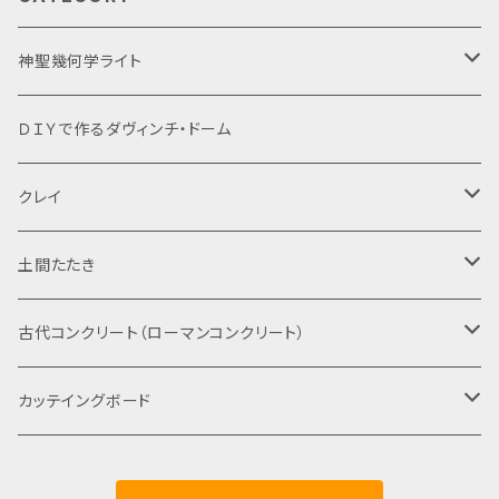
神聖幾何学ライト
Lサイズ
ＤＩＹで作るダヴィンチ・ドーム
Mサイズ
クレイ
Sサイズ
固形
土間たたき
粉末
古代たたきのサンプル
古代コンクリート（ローマンコンクリート）
古代たたきの材料
DIYサンプルキット
カッテイングボード
鳥のまな板