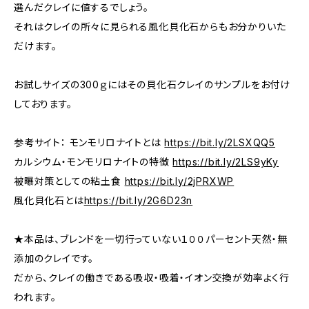
選んだクレイに値するでしょう。
それはクレイの所々に見られる風化貝化石からもお分かりいた
だけます。
お試しサイズの300ｇにはその貝化石クレイのサンプルをお付け
しております。
参考サイト： モンモリロナイトとは
https://bit.ly/2LSXQQ5
カルシウム・モンモリロナイトの特徴
https://bit.ly/2LS9yKy
被曝対策としての粘土食
https://bit.ly/2jPRXWP
風化貝化石とは
https://bit.ly/2G6D23n
★本品は、ブレンドを一切行っていない１００パーセント天然・無
添加のクレイです。
だから、クレイの働きである吸収・吸着・イオン交換が効率よく行
われます。