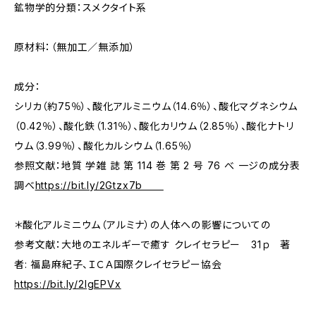
鉱物学的分類：スメクタイト系
原材料：（無加工／無添加）
成分：
シリカ（約75％）、酸化アルミニウム（14.6％）、酸化マグネシウム
（0.42％）、酸化鉄（1.31％）、酸化カリウム（2.85％）、酸化ナトリ
ウム（3.99％）、酸化カルシウム（1.65％）
参照文献：地質 学雑 誌 第 114 巻 第 2 号 76 べ 一ジの成分表
調べ
https://bit.ly/2Gtzx7b
＊酸化アルミニウム（アルミナ）の人体への影響についての
参考文献：大地のエネルギーで癒す クレイセラピー 31ｐ 著
者: 福島麻紀子、ＩＣＡ国際クレイセラピー協会
https://bit.ly/2IgEPVx