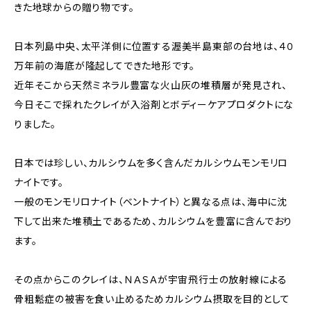
きた地球からの贈り物です。
日本列島中央、太平洋側に位置する渥美半島東部の台地は、４０
万年前の海底が隆起してできた地形です。
近年そこから天然ミネラル豊富な火山灰の堆積層が発見され、
今日そこで採れたクレイが入浴剤とボディーケアプロダクトにな
りました。
日本では珍しい、カルシウムを多く含んだカルシウムモンモリロ
ナイトです。
一般のモンモリロナイト（ベントナイト）と異なる点は、海中に沈
下して出来た堆積土であるため、カルシウムを豊富に含んでおり
ます。
その点からこのクレイは、ＮＡＳＡが宇宙飛行士の放射線による
骨粗鬆症の被害を食い止めるためカルシウム摂取を目的として