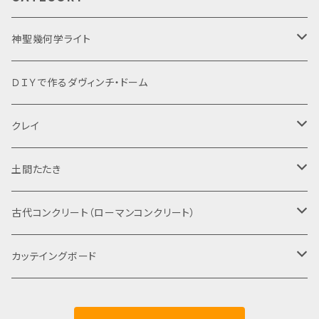
神聖幾何学ライト
Lサイズ
ＤＩＹで作るダヴィンチ・ドーム
Mサイズ
クレイ
Sサイズ
固形
土間たたき
粉末
古代たたきのサンプル
古代コンクリート（ローマンコンクリート）
古代たたきの材料
DIYサンプルキット
カッテイングボード
鳥のまな板