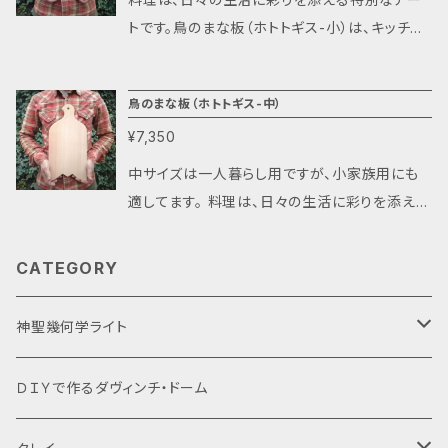
とができます。 ※調理時には、特に魚や肉などの
とで、心温まるひと時を提供します。 素材のカナ
ズに行えます。 ◆インテリアとしても映えるた
す。狭いキッチンでもストレスなくお使いいただ
トです。鳥のまな板（ホトトギス-小）は、キッチン
調理において、調理汁がしみ込むことがありま
ダ檜は針葉樹の中で、最も湿気やシロアリに強
め、壁に掛けて収納するのがオススメです。 料理
けます。 ◆独特な取っ手の形状が、手にしっかり
での時間を豊かにし、料理の楽しさを倍増させる
す。気になる方は植物油をあらかじめ塗布し、保
く、耐不朽性能も高いことで知られています。た
の時間は、家族や友人との大切なコミュニケー
とフィットし、使いやすさがアップします。 ◆おし
アイテムです。このまな板を使うことで、洗練され
護することをお勧めいたします。 【商品詳細】 -
だ、日本の檜のように匂いはありません。 包丁に
ションの場です。この鳥のまな板は、伝統的なま
鳥のまな板（ホトトギス-中）
ゃれなディスプレイプレートとしても活用でき、
た空間を演出し、あなたの料理をさらに魅力的
素材: 国産タモ材 - サイズ: 長さ300mm×幅16
優しいですが、杉のように毛羽立ちません。 だだ
な板の常識を覆し、美しさと機能性を兼ね備え
料理を一層美しく引き立てます。 ◆水切り効果
¥7,350
にすることでしょう。 【鳥シリーズのまな板の特
0mm 持ち手：長さ60mm×幅40mm 厚み15
注意する点は、調理する素材によっては、特に魚
ています。新たなキッチンスタイルに適応するこ
に優れたデザインで、調理後の片付けがスムー
徴】 ◆軽量設計で、片手でも楽に持ち運びがで
mm - カラー: ベージュ - 注意: 木目や色合いは
中サイズは一人暮らし用ですが、小家族用にも
や肉などで調理汁がしみ込んで染まりやすいと
とで、心温まるひと時を提供します。 素材のカナ
ズに行えます。 ◆インテリアとしても映えるた
きます。狭いキッチンでもストレスなくお使いいた
商品ごとに異なります。天然の無垢材を使用して
適してます。 料理は、日々の生活に彩りを添える
いう欠点があります。その点が気になる方はあら
ダ檜は針葉樹の中で、最も湿気やシロアリに強
め、壁に掛けて収納するのがオススメです。 料理
だけます。 ◆独特な取っ手の形状が、手にしっか
いるため、個体差があることをご了承ください。
特別なアートです。鳥のまな板（ホトトギス-中）
かじめ植物油をすりこんで保護しておいてくださ
く、耐不朽性能も高いことで知られています。た
の時間は、家族や友人との大切なコミュニケー
りとフィットし、使いやすさがアップします。 ◆お
モニターによって色合いが若干異なる場合があ
は、キッチンでの時間を豊かにし、料理の楽しさ
い。 商品説明 素材 カナダひのき サイズは一人
CATEGORY
だ、日本の檜のように匂いはありません。 包丁に
ションの場です。この鳥のまな板は、伝統的なま
しゃれなディスプレイプレートとしても活用でき、
ります。 この鳥のまな板（カッコウ-小）で、あなた
を倍増させるアイテムです。このまな板を使うこ
暮らし用ですが、小家族用にも適してます。 長さ
優しいですが、杉のように毛羽立ちません。 だだ
な板の常識を覆し、美しさと機能性を兼ね備え
料理を一層美しく引き立てます。 ◆水切り効果
の料理の楽しさを一層引き立ててみてください！
とで、洗練された空間を演出し、あなたの料理を
380mm×幅210mm 持ち手：長さ75mm×幅60
注意する点は、調理する素材によっては、特に魚
神聖幾何学ライト
ています。新たなキッチンスタイルに適応するこ
に優れたデザインで、調理後の片付けがスムー
さらに魅力的にすることでしょう。 【鳥シリーズの
mm 厚み20mm カラー ベージュ 注意点： 木
や肉などで調理汁がしみ込んで染まりやすいと
とで、心温まるひと時を提供します。 素材のカナ
ズに行えます。 ◆インテリアとしても映えるた
まな板の特徴】 ◆軽量設計で、片手でも楽に持
目や色は材によってそれぞれ異なりますので、お
いう欠点があります。その点が気になる方はあら
ダ檜は針葉樹の中で、最も湿気やシロアリに強
Lサイズ
ＤＩＹで作るダヴィンチ・ドーム
め、壁に掛けて収納するのがオススメです。 料理
ち運びができます。狭いキッチンでもストレスなく
まかせとなります。 モニターの発色の具合によっ
かじめ植物油をすりこんで保護しておいてくださ
く、耐不朽性能も高いことで知られています。た
の時間は、家族や友人との大切なコミュニケー
お使いいただけます。 ◆独特な取っ手の形状が、
て実際のものと色が異なる場合がございます。
い。 商品説明 素材 カナダ檜 サイズ 寸法 長さ3
だ、日本の檜のように匂いはありません。 包丁に
Mサイズ
ションの場です。この鳥のまな板は、伝統的なま