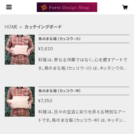
HOME
カッテイングボード
鳥のまな板（カッコウ-小）
¥3,620
料理は、単なる作業ではなく、心を癒すアートで
す。鳥のまな板（カッコウ-小）は、キッチンでの毎
日を特別な時間に変えてくれるアイテムです。こ
のまな板を使うことで、感性豊かな空間を演出
鳥のまな板（カッコウ-中）
し、料理をより楽しむことができるでしょう。 【鳥
¥7,350
シリーズのまな板の特徴】 ◆軽量なデザインで、
片手での持ち運びが可能です。狭いキッチンでも
料理は、日々の生活に彩りを添える特別なアー
便利にお使いいただけます。 ◆独自の取っ手の
トです。鳥のまな板（カッコウ-中）は、キッチンで
曲線が、握ったときのフィット感を高め、使いやす
の時間を豊かにし、料理の楽しさを倍増させるア