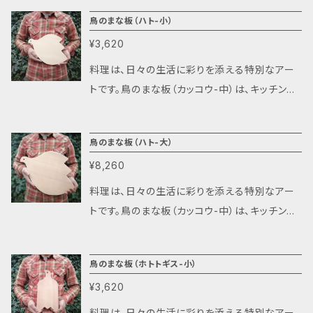
さが倍増します。 ◆ディスプレイプレートとして
イテムです。このまな板を使うことで、洗練された
鳥のまな板（ハト-小）
の活用もでき、料理をより美しく見せることがで
空間を演出し、あなたの料理をさらに魅力的に
きます。 ◆水切り効果に優れたデザインで、調理
¥3,620
することでしょう。 【鳥シリーズのまな板の特徴】
後もスムーズに片付けが可能です。 ◆インテリ
◆軽量設計で、片手でも楽に持ち運びができま
料理は、日々の生活に彩りを添える特別なアー
アとしても映えるので、壁に掛けての収納にも適
す。狭いキッチンでもストレスなくお使いいただ
トです。鳥のまな板（カッコウ-中）は、キッチンで
しています。 料理をする時間は、家族や友人との
けます。 ◆独特な取っ手の形状が、手にしっかり
の時間を豊かにし、料理の楽しさを倍増させるア
語らいの場であり、心を込めた手作りの楽しさを
とフィットし、使いやすさがアップします。 ◆おし
イテムです。このまな板を使うことで、洗練された
再確認する瞬間です。多様なダイニングスタイル
鳥のまな板（ハト-大）
ゃれなディスプレイプレートとしても活用でき、
空間を演出し、あなたの料理をさらに魅力的に
が増える中で、キッチンもまた、交流の場として
料理を一層美しく引き立てます。 ◆水切り効果
¥8,260
することでしょう。 【鳥シリーズのまな板の特徴】
進化しています。その変化に合わせて、この鳥の
に優れたデザインで、調理後の片付けがスムー
◆軽量設計で、片手でも楽に持ち運びができま
料理は、日々の生活に彩りを添える特別なアー
まな板も、伝統的なまな板とは異なる機能性と
ズに行えます。 ◆インテリアとしても映えるた
す。狭いキッチンでもストレスなくお使いいただ
トです。鳥のまな板（カッコウ-中）は、キッチンで
美しさを兼ね備えています。 このまな板は、使い
め、壁に掛けて収納するのがオススメです。 料理
けます。 ◆独特な取っ手の形状が、手にしっかり
の時間を豊かにし、料理の楽しさを倍増させるア
やすい素材のタモ材を採用し、包丁に対して優し
の時間は、家族や友人との大切なコミュニケー
とフィットし、使いやすさがアップします。 ◆おし
イテムです。このまな板を使うことで、洗練された
い表面を持ちながらも、程よい硬さで耐久性も
ションの場です。この鳥のまな板は、伝統的なま
鳥のまな板（ホトトギス-小）
ゃれなディスプレイプレートとしても活用でき、
空間を演出し、あなたの料理をさらに魅力的に
兼ね備えています。食材の香りや味を邪魔するこ
な板の常識を覆し、美しさと機能性を兼ね備え
料理を一層美しく引き立てます。 ◆水切り効果
¥3,620
することでしょう。 【鳥シリーズのまな板の特徴】
となく、いつでも新鮮な気持ちで料理を楽しむこ
ています。新たなキッチンスタイルに適応するこ
に優れたデザインで、調理後の片付けがスムー
◆軽量設計で、片手でも楽に持ち運びができま
料理は、日々の生活に彩りを添える特別なアー