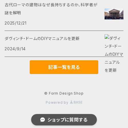
より、現代コンクリートとは異なり、湿度や水分
古代ローマの建物はなぜ長持ちするのか、科学者が
小
を吸収・放出する能力が高く、特に湿気の多い箇
謎を解明
所に適しています。また、施工後も長期間にわた
2025/12/21
って強度が向上する特徴を持っており、歴史的に
も長寿命に耐える建材として評価されてきまし
ダヴィンチ・ドームのDIYマニュアルを更新
た。この知識は、現代の建設業界に大きな影響を
与える可能性があります。 ※古代コンクリート
2024/9/14
は別名ローマンコンクリートとも呼びますが、こ
れはヨーロッパにおける名称で、かつては世界
記事一覧を見る
の各地域で使われていました。そのことからフォ
ルムデザインでは広義の意味合いを踏まえ、古
代コンクリートと呼ばせて頂いております。 **現
© Form Design Shop
代のコンクリートと古代コンクリートとの違い**
Powered by
今日のコンクリートは200年前に発明されたポ
ルトランドセメントに砂・砕石を混ぜて出来てい
ショップに質問する
ます。水と反応するとすぐに固まるので工期が短