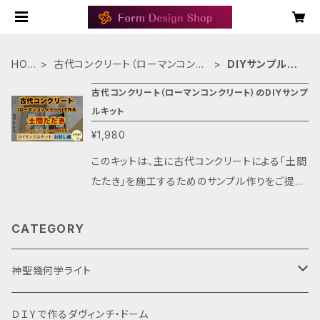
HOM
古代コンクリート（ローマンコンク
DIYサンプルキ
E
リート）
ット
古代コンクリート（ローマンコンクリート）のDIYサンプ
ルキット
¥1,980
このキットは、主に古代コンクリートによる「土間
たたき」を施工するためのサンプル作りをご提供
するものです。 キットには、火山灰、生石灰、真砂
土、にがり塩などの主要な材料が揃っており、こ
CATEGORY
れらを混ぜ合わせることで、古代の技術に基づく
コンクリートによる「たたき」のサンプルをあなた
神聖幾何学ライト
自身の手で制作できます。具体的な手順書や歴
史的背景を学ぶためのガイドも同封されている
Lサイズ
ＤＩＹで作るダヴィンチ・ドーム