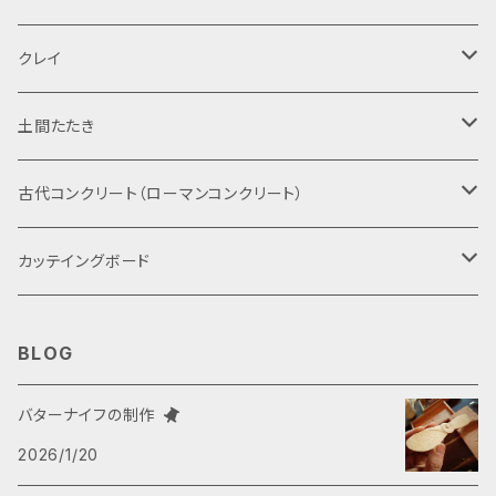
ため、初心者でも安心して取り組めます。 **制
作手順はYouTubeでもご覧いただけます！** h
Mサイズ
クレイ
ttps://youtu.be/tjpzbn5TEac **多様な用途
に対応！** このサンプルキットは、「土間たたき」
Sサイズ
固形
土間たたき
をはじめ・軒下や通路・屋外・通路の「たたき」の
他、コンクリート・モルタルのサンプルとしてもご
利用いただけます。配合比を調整したり材料を
粉末
古代たたきのサンプル
古代コンクリート（ローマンコンクリート）
変えることで、用途にお応じたサンプルを作るこ
とができます。 その内容はこのキットのパンフレ
古代たたきの材料
DIYサンプルキット
カッテイングボード
ット「用途に応じた配合比」の項に記してありま
す。各用途に応じて構成材料の配合比を変えて
鳥のまな板
お試しください。 **古代コンクリートの独自性**
BLOG
古代コンクリートの特筆すべき点は、火山灰や石
大
灰が持つ化学成分の特性です。最近の研究によ
バターナイフの制作
り、その強度の秘密が、火山灰と生石灰との化学
2026/1/20
中
反応にあることが明らかになっています。これに