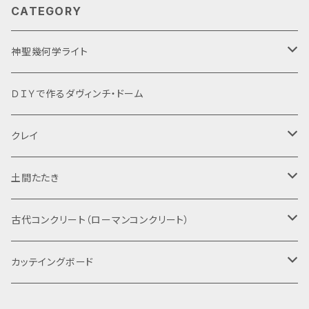
CATEGORY
神聖幾何学ライト
Lサイズ
ＤＩＹで作るダヴィンチ・ドーム
Mサイズ
クレイ
Sサイズ
固形
土間たたき
粉末
古代たたきのサンプル
古代コンクリート（ローマンコンクリート）
古代たたきの材料
DIYサンプルキット
カッテイングボード
鳥のまな板