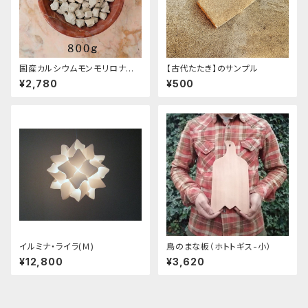
国産カルシウムモンモリロナイト
【古代たたき】のサンプル
（カルシウムベントナイト）固形/
¥2,780
¥500
800g
イルミナ・ライラ(Ｍ)
鳥のまな板（ホトトギス-小）
¥12,800
¥3,620