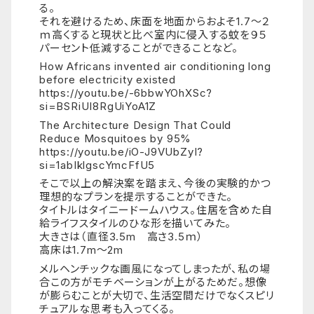
る。
それを避けるため、床面を地面からおよそ1.7～２
ｍ高くすると現状と比べ室内に侵入する蚊を９５
パーセント低減することができることなど。
How Africans invented air conditioning long
before electricity existed
https://youtu.be/-6bbwYOhXSc?
si=BSRiUI8RgUiYoA1Z
The Architecture Design That Could
Reduce Mosquitoes by 95%
https://youtu.be/iO-J9VUbZyI?
si=1abIklgscYmcFfU5
そこで以上の解決案を踏まえ、今後の実験的かつ
理想的なプランを提示することができた。
タイトルはタイニードームハウス。住居を含めた自
給ライフスタイルのひな形を描いてみた。
大きさは（直径3.5m 高さ3.5ｍ）
高床は1.7m～2m
メルヘンチックな画風になってしまったが、私の場
合この方がモチベーションが上がるためだ。想像
が膨らむことが大切で、生活空間だけでなくスピリ
チュアルな思考も入ってくる。