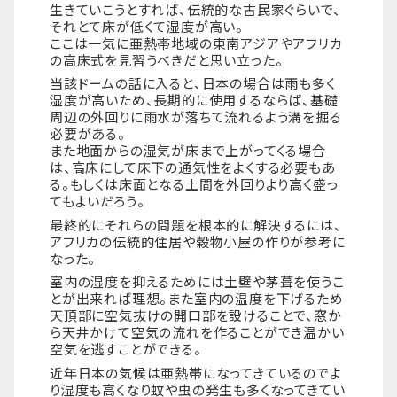
生きていこうとすれば、伝統的な古民家ぐらいで、
それとて床が低くて湿度が高い。
ここは一気に亜熱帯地域の東南アジアやアフリカ
の高床式を見習うべきだと思い立った。
当該ドームの話に入ると、日本の場合は雨も多く
湿度が高いため、長期的に使用するならば、基礎
周辺の外回りに雨水が落ちて流れるよう溝を掘る
必要がある。
また地面からの湿気が床まで上がってくる場合
は、高床にして床下の通気性をよくする必要もあ
る。もしくは床面となる土間を外回りより高く盛っ
てもよいだろう。
最終的にそれらの問題を根本的に解決するには、
アフリカの伝統的住居や穀物小屋の作りが参考に
なった。
室内の湿度を抑えるためには土壁や茅葺を使うこ
とが出来れば理想。また室内の温度を下げるため
天頂部に空気抜けの開口部を設けることで、窓か
ら天井かけて空気の流れを作ることができ温かい
空気を逃すことができる。
近年日本の気候は亜熱帯になってきているのでよ
り湿度も高くなり蚊や虫の発生も多くなってきてい