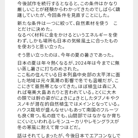
今後試作を続行するとなると、この条件はかなり
厳しいことが経験からわかってきたのでしばらく躊
躇していたが、今回条件を見直すことにした。
新たな条件は一つに絞って、自然素材を使う こ
とだけに決めた。
なるべく材料に金をかけるというエネルギーを使
わず、しかも場所も日本の気候風土に合ったもの
を使おうと思い立った。
そう思い立ったのは、今年の夏の暑さであった。
日本の夏は年々熱くなるが、2024年は今までに無
い蒸し暑さに打ちのめされた。
ここ私の住んでいる日本列島中央部の太平洋に面
した地域は元々黒潮の影響で冬でも温暖だが、こ
こにきて亜熱帯となってきた。ほぼ植生は森に入
れば奄美大島あたりと言われている。とくに大木
の類では幹の姿がにょきにょきとしたタブノキやク
スノキが潜在的自然植生ではメインとなっている。
ハウス栽培が盛んなせいもあって南国のフルーツ
も良く育つ。私の庭でも、山間部ではなかなか育ち
にくいといわれるレモンユーカリやレモングラスが
冬の寒風に耐えて育つほどだ。
話はそれてしまったが、今後日本でエアコンなしで